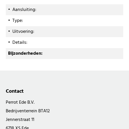
• Aansluiting
:
SUEVIA (drinkbak)
OASE Pondovac Vijverzuigers
• Type
:
Expansie stuk
• Uitvoering
:
• Details
:
Gruvlock/Victaulic
Bijzonderheden:
Contact
Perrot Ede B.V.
Bedrijventerrein BTA12
Jennerstraat 11
6718 XS Ede