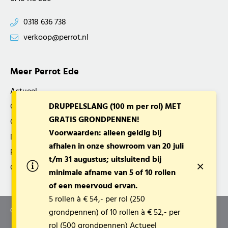
0318 636 738
verkoop@perrot.nl
Meer Perrot Ede
Actueel
Over ons
DRUPPELSLANG (100 m per rol) MET
GRATIS GRONDPENNEN!
Openingstijden
Voorwaarden: alleen geldig bij
Disclaimer
afhalen in onze showroom van 20 juli
Privacy verklaring
t/m 31 augustus; uitsluitend bij
Cookies overzicht
minimale afname van 5 of 10 rollen
of een meervoud ervan.
5 rollen à € 54,- per rol (250
© 2022-2026 Perrot Ede B.V.
grondpennen) of 10 rollen à € 52,- per
rol (500 grondpennen)
Actueel