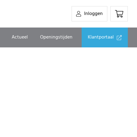
item
Inloggen
eken
Actueel
Openingstijden
Klantportaal