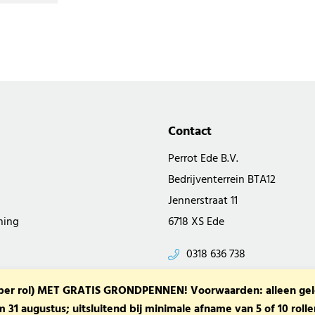
Contact
Perrot Ede B.V.
Bedrijventerrein BTA12
Jennerstraat 11
ning
6718 XS Ede
0318 636 738
verkoop@perrot.nl
r rol) MET GRATIS GRONDPENNEN! Voorwaarden: alleen geldig
 31 augustus; uitsluitend bij minimale afname van 5 of 10 rol